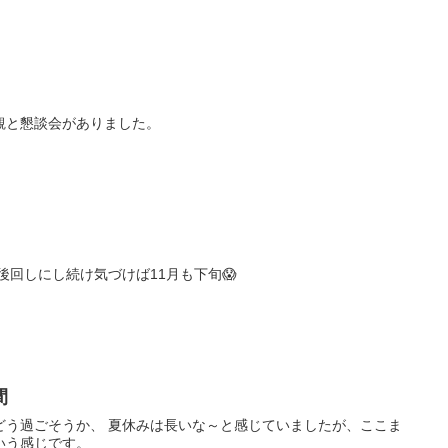
観と懇談会がありました。
グ書く余裕がない！！ と後回しにし続け気づけば11月も下旬😱
間
いな～と感じていましたが、ここま
いう感じです。