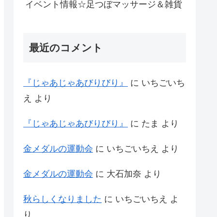
イベント情報☆足つぼマッサージ＆雑貨
最近のコメント
『じゃあじゃあびりびり』
に
いちごいち
え
より
『じゃあじゃあびりびり』
に
たま
より
金メダルの運動会
に
いちごいちえ
より
金メダルの運動会
に
大石加奈
より
秋らしくなりました
に
いちごいちえ
よ
り