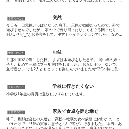
が、 納得しない。 雨が止んだので、とりあえず庭に出しました。 す
ると、 鉢植えの腐葉土をせっせと運んで...
突然
子育てのこと
今日も一日元気いっぱいだった息子。 天気が微妙だったので、外で
遊びませんでしたが、 家の中で走り回ったり、ぐるぐる回ったり、
叫んだり(^_^;) お昼寝をして、夕方もハイテンションでした。 なの
に。 只今熱が39.2度(~_~;)...
お盆
子育てのこと
旦那の実家で過ごした日。 まずは水遊びをした息子。 同い年の姪っ
子と、初めて一緒にプール遊びをしました。 お互い干渉しないで、
並行遊び。 でも2人ともとっても楽しんでいましたo(^▽^)o 特に息子
は大はしゃぎ。 素っ裸で（笑）...
学校に行きたくない
子育てのこと
小学校1年生の長男は登校しぶりをしています。
家族で食卓を囲む幸せ
子育てのこと
昨日、旦那は会社の人達と、高松へ牡蠣の食べ放題にお出かけ。 と
いうわけで、旦那の実家に息子と2人で遊びに行きました。 本当にあ
りがたいことに、いつも温かく迎えてくれます。 息子だけでなく、