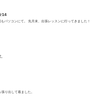
14
教室の様子のご紹介です✨今回もパソコンにて。 先月末、出張レッスンに行ってきました！
式。
っ張り出して着ました。