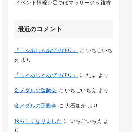
イベント情報☆足つぼマッサージ＆雑貨
最近のコメント
『じゃあじゃあびりびり』
に
いちごいち
え
より
『じゃあじゃあびりびり』
に
たま
より
金メダルの運動会
に
いちごいちえ
より
金メダルの運動会
に
大石加奈
より
秋らしくなりました
に
いちごいちえ
よ
り