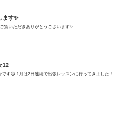
します✨
2017年初投稿となります🙇🏻‍♀️ ご覧いただきありがとうございます✨
12
引き続き、教室の様子のご紹介です😄 1月は2日連続で出張レッスンに行ってきました！