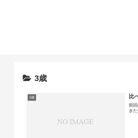
3歳
比
3歳
前回
きた