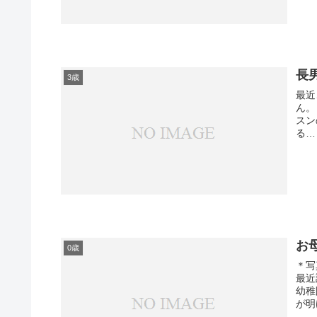
長
3歳
最近
ん。 なんだかやる心の余裕がなくって。 良いんだか悪いんだか
スンの予
る…
お
0歳
＊写
最近
幼稚
が明