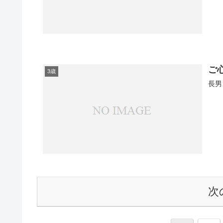
ご
3歳
長男
次