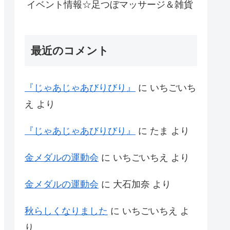
イベント情報☆足つぼマッサージ＆雑貨
最近のコメント
『じゃあじゃあびりびり』
に
いちごいち
え
より
『じゃあじゃあびりびり』
に
たま
より
金メダルの運動会
に
いちごいちえ
より
金メダルの運動会
に
大石加奈
より
秋らしくなりました
に
いちごいちえ
よ
り