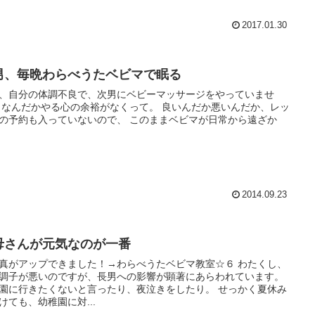
2017.01.30
男、毎晩わらべうたベビマで眠る
、自分の体調不良で、次男にベビーマッサージをやっていませ
、レッ
約も入っていないので、 このままベビマが日常から遠ざか
2014.09.23
母さんが元気なのが一番
真がアップできました！→わらべうたベビマ教室☆６ わたくし、
調子が悪いのですが、長男への影響が顕著にあらわれています。
園に行きたくないと言ったり、夜泣きをしたり。 せっかく夏休み
けても、幼稚園に対...