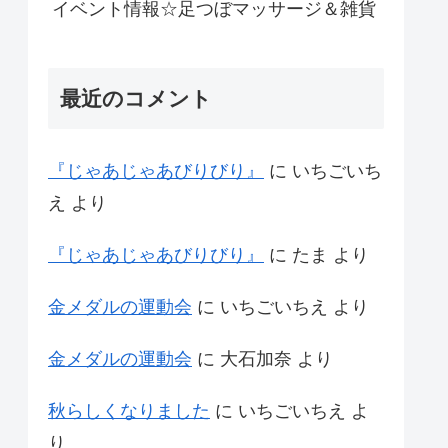
イベント情報☆足つぼマッサージ＆雑貨
最近のコメント
『じゃあじゃあびりびり』
に
いちごいち
え
より
『じゃあじゃあびりびり』
に
たま
より
金メダルの運動会
に
いちごいちえ
より
金メダルの運動会
に
大石加奈
より
秋らしくなりました
に
いちごいちえ
よ
り