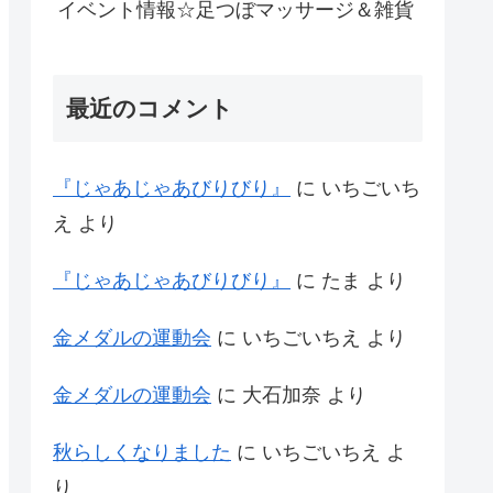
イベント情報☆足つぼマッサージ＆雑貨
最近のコメント
『じゃあじゃあびりびり』
に
いちごいち
え
より
『じゃあじゃあびりびり』
に
たま
より
金メダルの運動会
に
いちごいちえ
より
金メダルの運動会
に
大石加奈
より
秋らしくなりました
に
いちごいちえ
よ
り