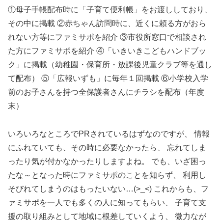
①母子手帳配布時に「子育て便利帳」をお渡ししており、
その中に掲載 ②赤ちゃん訪問時に、近くに頼る方がおら
れない方等にファミサポを紹介 ③市役所窓口で相談され
た方にファミサポを紹介 ④「いきいきこどもハンドブッ
ク」に掲載（幼稚園・保育所・放課後児童クラブ等を通し
て配布） ⑤「広報いずも」に毎年１回掲載 ⑥小学校入学
前のお子さんを持つ全保護者さんにチラシを配布（年度
末）
いろいろなところでPRされているはずなのですが、 情報
にふれていても、その時に必要なかったら、 忘れてしま
ったり気が付かなかったりしますよね。 でも、いざ困っ
たな～となった時にファミサポのことを知らず、 利用し
そびれてしまうのはもったいない…(>_<) これからも、フ
ァミサポを一人でも多くの人に知ってもらい、 子育て支
援の取り組みとして地域に根差していくよう、 微力なが