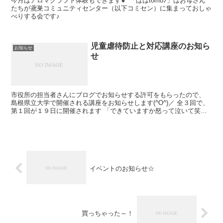
今月はアロマクラフト体験もできます💕 「ははtomo♪」はお母さん
たちが鳶巣コミュニティセンター（以下コミセン）に集まっておしゃ
べりする会です♪
児童虐待防止と対応講座のお知ら
お知らせ
せ
市役所の担当者さんにブログでお知らせする許可をもらったので、
島根県立大学で開催される講座をお知らせします(^O^)／ 全３回で、
第１回が１９日に開催されます 「できていますか怒って泣いて笑え
る子育て～母親の心を軽くする支...
イベントのお知らせ☆
買っちゃった～！