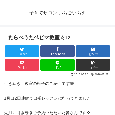
子育てサロン いちごいちえ
わらべうたベビマ教室☆12
Twitter
Facebook
はてブ
Pocket
LINE
コピー
2016.03.18
2016.02.27
引き続き、教室の様子のご紹介です😄
1月は2日連続で出張レッスンに行ってきました！
先月に引き続きご予約いただいた皆さんです🍀