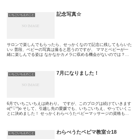
格を活かして、わらべうたベビーマッ...
記念写真☆
いちごいちえのこと
サロンで楽しんでもらったら、せっかくなので記念に残してもらいた
い♪ 普段、ベビーの写真は撮ると思うのですが、 ママとベビーが一
緒に楽しんでる姿は なかなかカメラに収める機会がないのでは？と
思います(*^_^*) 通常のオープンスペースの...
7月になりました！
いちごいちえのこと
6月でいちごいちえは終わり。 ですが、このブログは続けていきます
o(^▽^)o そして、引越し先の愛媛でも、いちごいちえ、やっていくこ
とに決めました！ せっかくわらべうたベビーマッサージの資格も取
ったことだし♪ 引っ越してすぐは無理...
わらべうたベビマ教室☆18
いちごいちえのこと