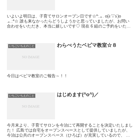
いよいよ明日は、子育てサロンオープン日です☆*:.｡. o(≧▽≦)o
.｡.:*☆ 誰も来なかったらどうしようかと思っていましたが、お問い
合わせをいただき、本当に嬉しいです♡ 現在 6 組のご予約をいただ
いています。 ...
わらべうたベビマ教室☆８
いちごいちえのこと
今日はベビマ教室のご報告～！！
はじめます(^o^)／
いちごいちえのこと
今月末より、子育てサロンを今治にて再開することを決定いたしまし
た！ 広島では自宅をオープンスぺースとして提供していましたが、
今治は公共のオープンスペース（ひろば）が充実しているので、 資