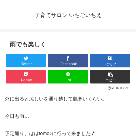
子育てサロン いちごいちえ
雨でも楽しく
Twitter
Facebook
はてブ
Pocket
LINE
コピー
2016.08.29
外に出ると涼しいを通り越して肌寒いくらい。
今日も雨…
予定通り、ははtomo♪に行って来ました🎵