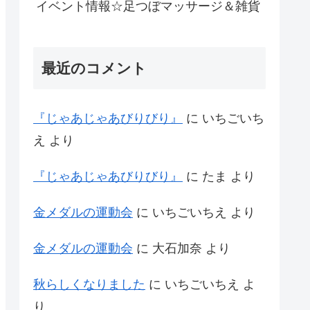
イベント情報☆足つぼマッサージ＆雑貨
最近のコメント
『じゃあじゃあびりびり』
に
いちごいち
え
より
『じゃあじゃあびりびり』
に
たま
より
金メダルの運動会
に
いちごいちえ
より
金メダルの運動会
に
大石加奈
より
秋らしくなりました
に
いちごいちえ
よ
り