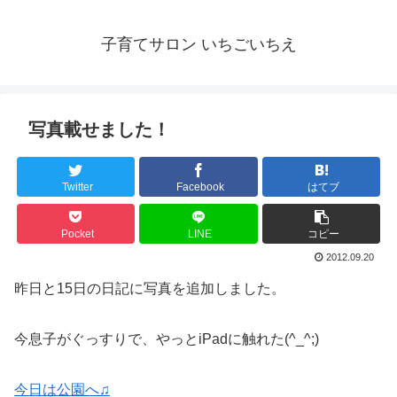
子育てサロン いちごいちえ
写真載せました！
Twitter
Facebook
はてブ
Pocket
LINE
コピー
2012.09.20
昨日と15日の日記に写真を追加しました。
今息子がぐっすりで、やっとiPadに触れた(^_^;)
今日は公園へ♫