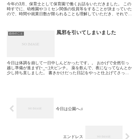
今年の3月、保育士として保育園で働くお話をいただきました。 この
時すでに、幼稚園やコミセン関係の役員等をすることが決まっていた
ので、時間や就業日数が限られることも理解していただき、それでも
okと言って頂いたので、話を進めていただきました。...
風邪を引いてしまいました
自分のこと
今日は体調を崩して一日中しんどかったです。。 おかげで全然引っ
越し準備が進まず(~_~;)大ピンチ。 薬を飲んで、夜になってなんとか
少し持ち直しました。 書きかけだった日記をやっと仕上げてさっき
UPしたので、 今日も昨日の素敵な出会...
今日は公園へ♫
エンドレス