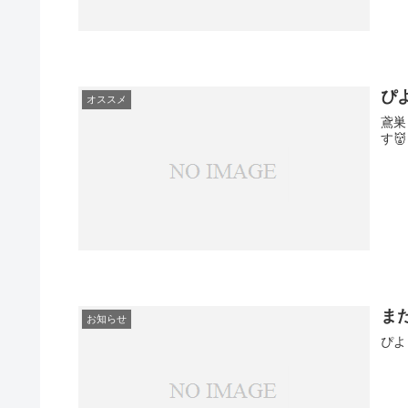
ぴ
オススメ
鳶巣
す👹
ま
お知らせ
ぴよ