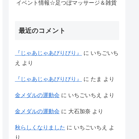
イベント情報☆足つぼマッサージ＆雑貨
最近のコメント
『じゃあじゃあびりびり』
に
いちごいち
え
より
『じゃあじゃあびりびり』
に
たま
より
金メダルの運動会
に
いちごいちえ
より
金メダルの運動会
に
大石加奈
より
秋らしくなりました
に
いちごいちえ
よ
り