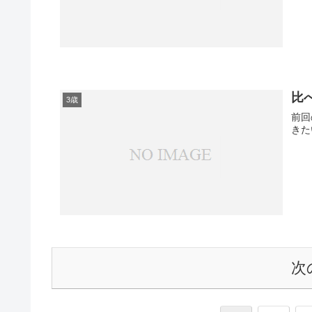
比
3歳
前回
きた
次