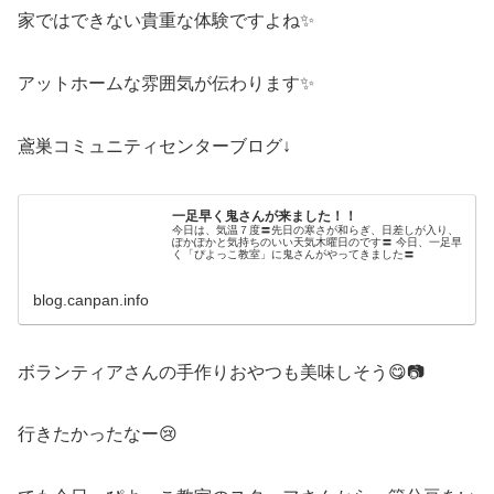
家ではできない貴重な体験ですよね✨
アットホームな雰囲気が伝わります✨
鳶巣コミュニティセンターブログ↓
一足早く鬼さんが来ました！！
今日は、気温７度〓先日の寒さが和らぎ、日差しが入り、
ぽかぽかと気持ちのいい天気木曜日のです〓 今日、一足早
く「ぴよっこ教室」に鬼さんがやってきました〓
blog.canpan.info
ボランティアさんの手作りおやつも美味しそう😋📷
行きたかったなー😢