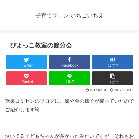
子育てサロン いちごいちえ
ぴよっこ教室の節分会
Twitter
Facebook
はてブ
Pocket
LINE
コピー
2017.02.04
2017.02.03
鳶巣コミセンのブログに、節分会の様子が載っていたので
ご紹介します👹
泣いてる子どもちゃんが多かったみたいですが、それもお