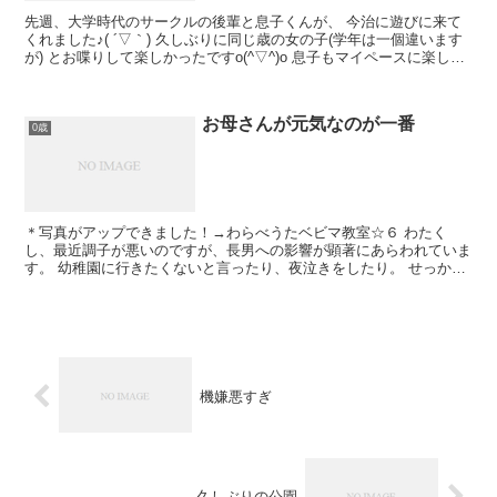
先週、大学時代のサークルの後輩と息子くんが、 今治に遊びに来て
くれました♪( ´▽｀) 久しぶりに同じ歳の女の子(学年は一個違います
が) とお喋りして楽しかったですo(^▽^)o 息子もマイペースに楽しん
でいました☆ 息子同士、誕...
お母さんが元気なのが一番
0歳
＊写真がアップできました！→わらべうたベビマ教室☆６ わたく
し、最近調子が悪いのですが、長男への影響が顕著にあらわれていま
す。 幼稚園に行きたくないと言ったり、夜泣きをしたり。 せっかく
夏休みが明けても、幼稚園に対...
機嫌悪すぎ
久しぶりの公園