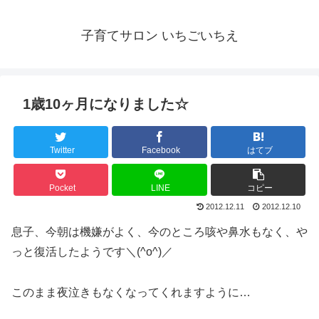
子育てサロン いちごいちえ
1歳10ヶ月になりました☆
Twitter
Facebook
はてブ
Pocket
LINE
コピー
2012.12.11
2012.12.10
息子、今朝は機嫌がよく、今のところ咳や鼻水もなく、や
っと復活したようです＼(^o^)／
このまま夜泣きもなくなってくれますように…