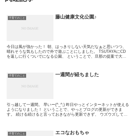
藤山健康文化公園♪
子育てのこと
今日は風が強かった！ 朝、はっきりしない天気だなぁと思いつつ、
晴れそうな気もしたので外で遊ぶことにしました。 TSUTAYAにCD
を返しに行くついでになる公園、 ということで、旦那の提案で大西
の公園に行きました。 朝のんびりして...
一週間が経ちました
子育てのこと
引っ越して一週間。 早いー(^_^;) 昨日やっとインターネットが使える
ようになりました！ ということで、やっとブログの更新ができま
す。 続ける続けると言っておきながら更新できず、 ウズウズしてい
ました(((o(＠＿＠)o))) ...
エコなおもちゃ
子育てのこと