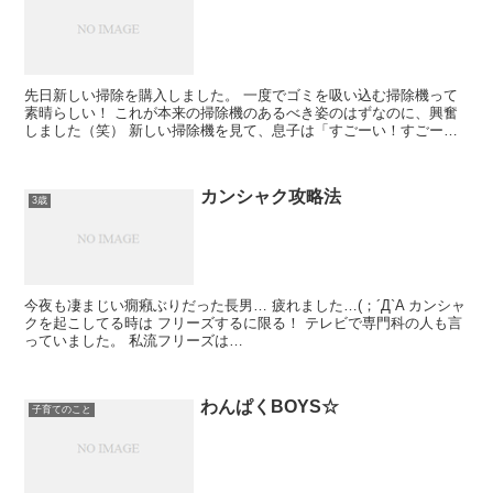
先日新しい掃除を購入しました。 一度でゴミを吸い込む掃除機って
素晴らしい！ これが本来の掃除機のあるべき姿のはずなのに、興奮
しました（笑） 新しい掃除機を見て、息子は「すごーい！すごー
い！」を連発。 普段いかに私が「すごーい！」と言...
カンシャク攻略法
3歳
今夜も凄まじい癇癪ぶりだった長男… 疲れました…(；´Д`A カンシャ
クを起こしてる時は フリーズするに限る！ テレビで専門科の人も言
っていました。 私流フリーズは…
わんぱくBOYS☆
子育てのこと