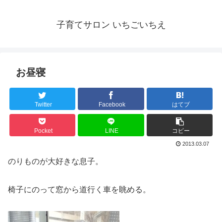
子育てサロン いちごいちえ
お昼寝
Twitter
Facebook
はてブ
Pocket
LINE
コピー
2013.03.07
のりものが大好きな息子。
椅子にのって窓から道行く車を眺める。