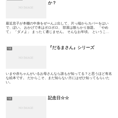
か？
最近息子が本棚の中身をぜーんぶ出して、片っ端からカバーをはい
で、ぽい。 おかげで本はボロボロ、 部屋は散らかり放題。 「やめ
て」 「ダメよ」 まったく通じません。 そんなお年頃。 ということ
で、本を移動。 本棚が空に。 そ...
『だるまさん』シリーズ
0歳
いまや赤ちゃんがいるお母さんなら誰もが知ってる？と思うほど有名
な絵本です。 だからこそ、まだ知らない方にはぜひ知ってもらいた
い。
記念日☆☆
0歳