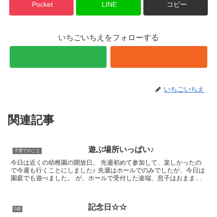
Pocket
LINE
コピー
いちごいちえをフォローする
いちごいちえ
関連記事
遊ぶ場所いっぱい♪
子育てのこと
今日は近くの幼稚園の開放日。 先週初めて参加して、楽しかったの
で今週も行くことにしました♪ 先週はホールでのみでしたが、今日は
園庭でも遊べました。 が、ホールで受付した途端、息子はおままご
とコーナーに一目散！ 先週遊んだのを覚えてい...
記念日☆☆
0歳