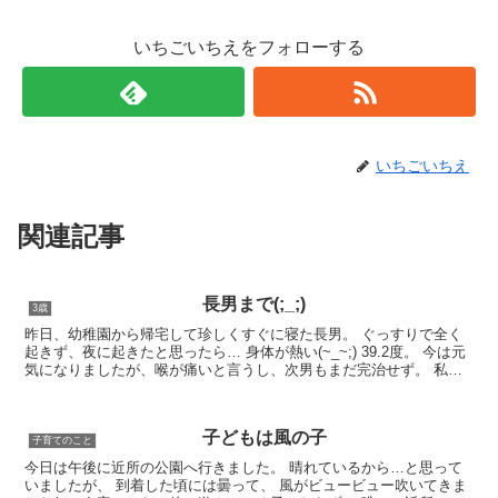
いちごいちえをフォローする
いちごいちえ
関連記事
長男まで(;_;)
3歳
昨日、幼稚園から帰宅して珍しくすぐに寝た長男。 ぐっすりで全く
起きず、夜に起きたと思ったら… 身体が熱い(~_~;) 39.2度。 今は元
気になりましたが、喉が痛いと言うし、次男もまだ完治せず。 私が
ぐっすり眠れる日はいつやってく...
子どもは風の子
子育てのこと
今日は午後に近所の公園へ行きました。 晴れているから…と思って
いましたが、 到着した頃には曇って、 風がビュービュー吹いてきま