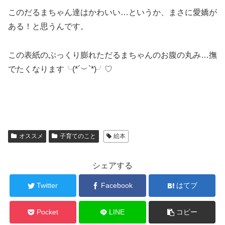
このだるまちゃん達はかわいい…というか、まさに愛嬌が
ある！と思うんです。
この表紙のぷっくり膨れただるまちゃんのお腹の丸み…撫
でたくなります╰(*´︶`*)╯♡
オススメ
子育てのこと
絵本
シェアする
Twitter
Facebook
はてブ
Pocket
LINE
コピー