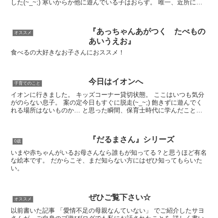
した(~_~;) 寒いからか他に遊んでいる子はおらず。 唯一、近所に住
んでいるというおばあちゃんが 日...
『あっちゃんあがつく たべもの
オススメ
あいうえお』
食べるの大好きなお子さんにおススメ！
今日はイオンへ
子育てのこと
イオンに行きました。 キッズコーナー貸切状態。 ここはいつも気分
がのらない息子。 案の定今日もすぐに脱走(~_~;) 飽きずに遊んでく
れる場所はないものか… と思った瞬間、保育士時代に学んだことを
思い出しました。 息子くらいの月...
『だるまさん』シリーズ
0歳
いまや赤ちゃんがいるお母さんなら誰もが知ってる？と思うほど有名
な絵本です。 だからこそ、まだ知らない方にはぜひ知ってもらいた
い。
ぜひご覧下さい☆
オススメ
以前書いた記事 「愛情不足の母親なんていない」 でご紹介したサヨ