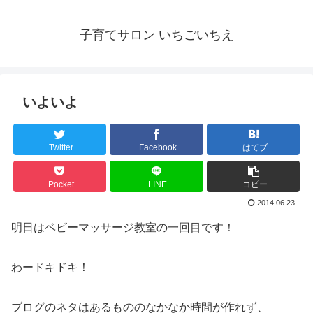
子育てサロン いちごいちえ
いよいよ
Twitter
Facebook
はてブ
Pocket
LINE
コピー
2014.06.23
明日はベビーマッサージ教室の一回目です！
わードキドキ！
ブログのネタはあるもののなかなか時間が作れず、