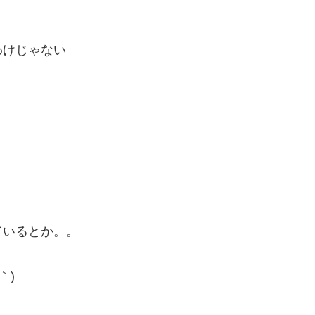
わけじゃない
ているとか。。
｀)