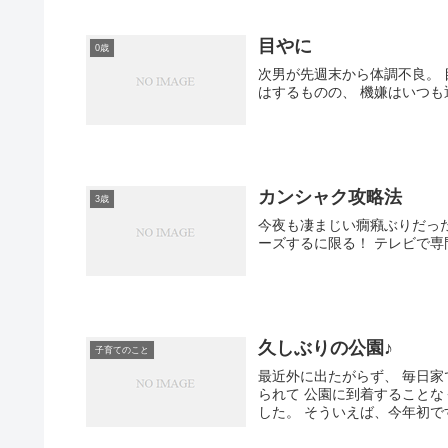
目やに
0歳
次男が先週末から体調不良。 目やにがひどく、鼻水と鼻づまりと咳が少し。 しんどそうな感じ
カンシャク攻略法
3歳
今夜も凄まじい癇癪ぶりだった長男… 疲れました…(；´Д`A カンシャク
久しぶりの公園♪
子育てのこと
最近外に出たがらず、 毎日家で遊んでいた息子。 昨日は外に出たものの、 行き交う車に気を取
られて 公園に到着することなく帰宅。 散歩で終わりました。 なので、今日は久しぶりの公園で