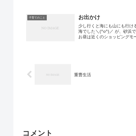
お出かけ
子育てのこと
少し行くと海にも山にも行ける今治。 先日は海の近くに行きました。 息
海でした＼(^o^)／ が、砂浜で遊ぶのと鳩の存在に夢中になって、 波に触ることなく終了（笑）
お昼は近くのショッピングモー
重曹生活
コメント