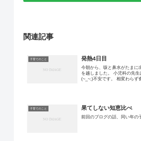
関連記事
発熱4日目
子育てのこと
今朝から、咳と鼻水がたまに出るように。 熱は、昼間は少し下がり
を越しました。 小児科の先生は、今夜まで熱が続くと言われましたが、 明日下がるのかなぁ…
(~_~;)不安です
果てしない知恵比べ
子育てのこと
前回のブログの話、同い年の