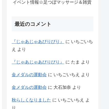
イベント情報☆足つぼマッサージ＆雑貨
最近のコメント
『じゃあじゃあびりびり』
に
いちごいち
え
より
『じゃあじゃあびりびり』
に
たま
より
金メダルの運動会
に
いちごいちえ
より
金メダルの運動会
に
大石加奈
より
秋らしくなりました
に
いちごいちえ
よ
り