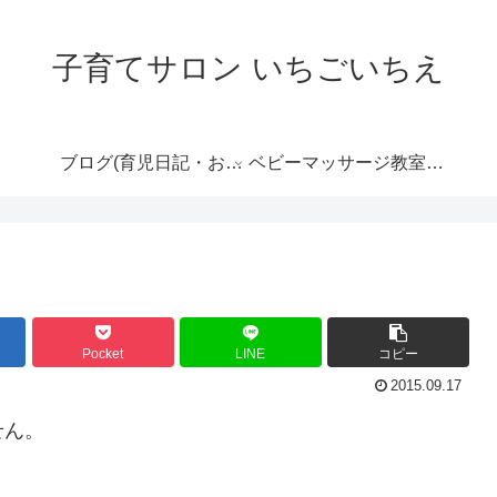
子育てサロン いちごいちえ
ブログ(育児日記・おす
ベビーマッサージ教室の
すめ情報など）
ご案内
Pocket
LINE
コピー
2015.09.17
せん。