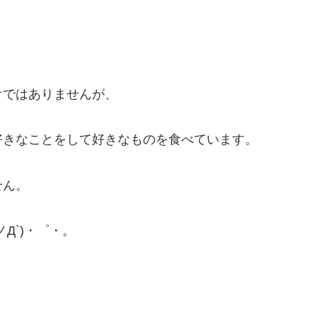
。
けではありませんが、
好きなことをして好きなものを食べています。
せん。
Д`)・゜・。