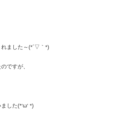
した～(*´▽｀*)
たのですが、
。
(*‘ω‘ *)