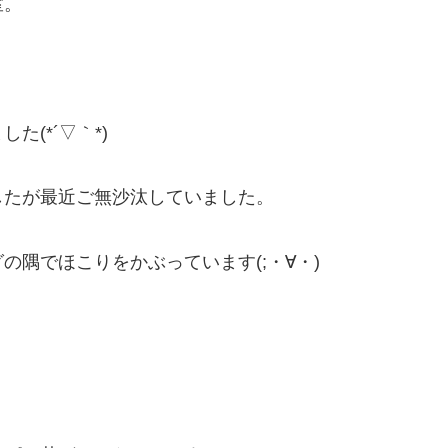
室。
(*´▽｀*)
したが最近ご無沙汰していました。
隅でほこりをかぶっています(;・∀・)
！