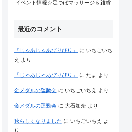
イベント情報☆足つぼマッサージ＆雑貨
最近のコメント
『じゃあじゃあびりびり』
に
いちごいち
え
より
『じゃあじゃあびりびり』
に
たま
より
金メダルの運動会
に
いちごいちえ
より
金メダルの運動会
に
大石加奈
より
秋らしくなりました
に
いちごいちえ
よ
り