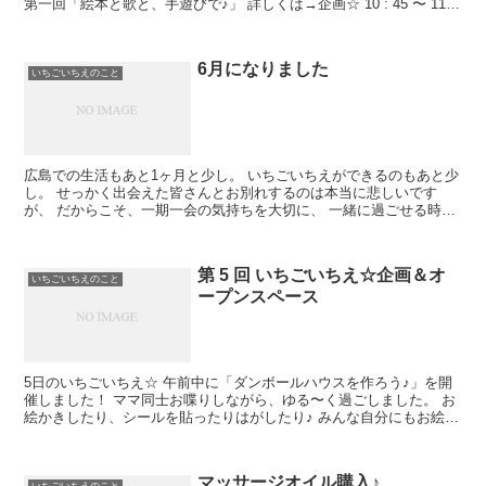
第一回「絵本と歌と、手遊びで♪」 詳しくは→企画☆ 10 : 45 〜 11
:...
6月になりました
いちごいちえのこと
広島での生活もあと1ヶ月と少し。 いちごいちえができるのもあと少
し。 せっかく出会えた皆さんとお別れするのは本当に悲しいです
が、 だからこそ、一期一会の気持ちを大切に、 一緒に過ごせる時間
を大事にしていきたいと思います。 なかなかサロ...
第 5 回 いちごいちえ☆企画＆オ
いちごいちえのこと
ープンスペース
5日のいちごいちえ☆ 午前中に「ダンボールハウスを作ろう♪」を開
催しました！ ママ同士お喋りしながら、ゆる〜く過ごしました。 お
絵かきしたり、シールを貼ったりはがしたり♪ みんな自分にもお絵か
きしていて、 お洋服に新たな模様が… ...
マッサージオイル購入♪
いちごいちえのこと