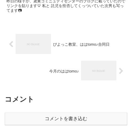
昨日の様子が、鳶巣コミニュティセンターのブログに載っていたので
リンクを貼ります💡 私と 託児を拒否してくっついていた次男も写っ
てます📷
ぴよっこ教室、ははtomo♪合同日
今月のははtomo♪
コメント
コメントを書き込む