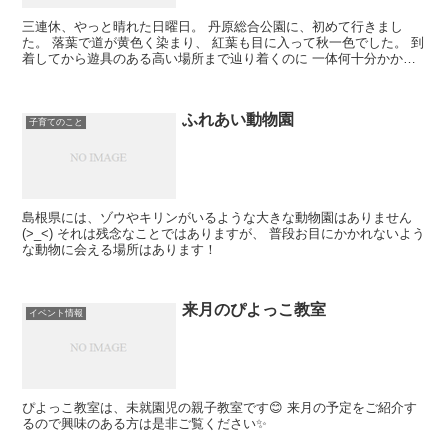
三連休、やっと晴れた日曜日。 丹原総合公園に、初めて行きまし
た。 落葉で道が黄色く染まり、 紅葉も目に入って秋一色でした。 到
着してから遊具のある高い場所まで辿り着くのに 一体何十分かかっ
たことか。 坂道を登っては逆走。 を繰り...
ふれあい動物園
子育てのこと
島根県には、ゾウやキリンがいるような大きな動物園はありません
(>_<) それは残念なことではありますが、 普段お目にかかれないよう
な動物に会える場所はあります！
来月のぴよっこ教室
イベント情報
ぴよっこ教室は、未就園児の親子教室です😊 来月の予定をご紹介す
るので興味のある方は是非ご覧ください✨