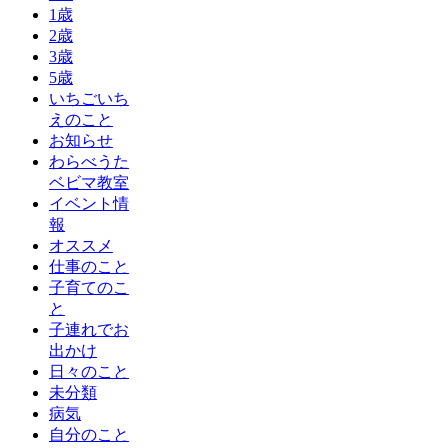
1歳
2歳
3歳
5歳
いちごいち
えのこと
お知らせ
わらべうた
ベビマ教室
イベント情
報
オススメ
仕事のこと
子育てのこ
と
子連れでお
出かけ
日々のこと
未分類
病気
自分のこと