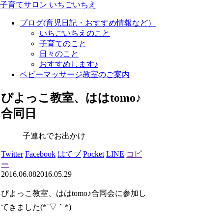
子育てサロン いちごいちえ
ブログ(育児日記・おすすめ情報など）
いちごいちえのこと
子育てのこと
日々のこと
おすすめします♪
ベビーマッサージ教室のご案内
ぴよっこ教室、ははtomo♪
合同日
子連れでお出かけ
Twitter
Facebook
はてブ
Pocket
LINE
コピ
ー
2016.06.08
2016.05.29
ぴよっこ教室、ははtomo♪合同会に参加し
てきました(*´▽｀*)