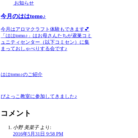
お知らせ
今月のははtomo♪
今月はアロマクラフト体験もできます💕
「ははtomo♪」はお母さんたちが鳶巣コミ
ュニティセンター（以下コミセン）に集
まっておしゃべりする会です♪
ははtomo♪のご紹介
ぴよっこ教室に参加してきました♪
コメント
小野 美菜子
より:
2016年5月31日 9:58 PM