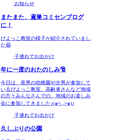
お知らせ
またまた、鳶巣コミセンブログ
に！
ぴよっこ教室の様子が紹介されていまし
た😆
子連れでお出かけ
年に一度のおたのしみ🎅
今日は、長男の幼稚園や次男が参加して
いるぴよっこ教室、高齢者さんなど地域
の方々みんなさんでの、地域のお楽しみ
会に参加してきました♪(๑ᴖ◡ᴖ๑)♪
子連れでお出かけ
久しぶりの公園