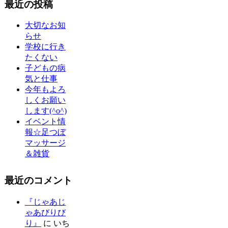
最近の投稿
大切なお知
らせ
学校に行き
たくない
子どもの病
気と仕事
今年もよろ
しくお願い
します(^o^)
イベント情
報☆足つぼ
マッサージ
＆雑貨
最近のコメント
『じゃあじ
ゃあびりび
り』
に
いち