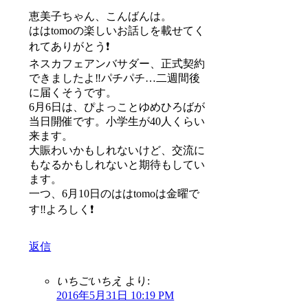
恵美子ちゃん、こんばんは。
ははtomoの楽しいお話しを載せてく
れてありがとう❗️
ネスカフェアンバサダー、正式契約
できましたよ‼️パチパチ…二週間後
に届くそうです。
6月6日は、ぴよっことゆめひろばが
当日開催です。小学生が40人くらい
来ます。
大賑わいかもしれないけど、交流に
もなるかもしれないと期待もしてい
ます。
一つ、6月10日のははtomoは金曜で
す‼️よろしく❗️
返信
いちごいちえ
より:
2016年5月31日 10:19 PM