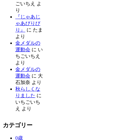
ごいちえ
よ
り
『じゃあじ
ゃあびりび
り』
に
たま
より
金メダルの
運動会
に
い
ちごいちえ
より
金メダルの
運動会
に
大
石加奈
より
秋らしくな
りました
に
いちごいち
え
より
カテゴリー
0歳