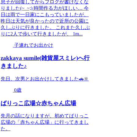
息子が回復してからブログが書けなくな
りました(~_~;) 時間作る力がほしい… 今
日は雨で一日家にこもっていましたが、
昨日は天気が良かったので近所の公園に
久しぶりに行きました。 これまた久しぶ
りに2人で歩いて行きましたが、 1m...
子連れでお出かけ
zakkaya sumile(雑貨屋スミレ)へ行
きました♪
先日、次男とお出かけしてきました🚗🔆
0歳
ばりっこ広場☆赤ちゃん広場
先月の話になりますが、初めてばりっこ
広場の「赤ちゃん広場」に行ってきまし
た。