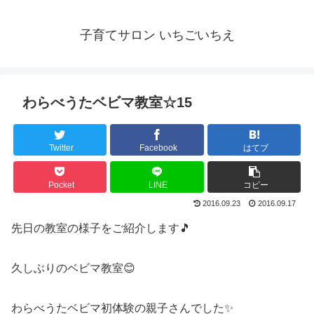
子育てサロン いちごいちえ
わらべうたベビマ教室☆15
Twitter
Facebook
はてブ
Pocket
LINE
コピー
2016.09.23
2016.09.17
先日の教室の様子をご紹介します🎵
久しぶりのベビマ教室😊
わらべうたベビマ初体験の親子さんでした✨