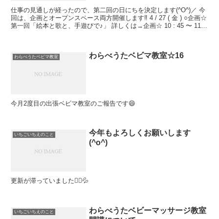
仕事の見通しが経ったので、第二回の日にちを決定します(^O^)／ 今
回は、企画とオープンスペース両方開催します‼ 4 / 27 ( 金 ) ○企画☆
第一回「絵本と歌と、手遊びで♪」 詳しくは→企画☆ 10 : 45 〜 11
:...
わらべうたベビマ教室☆16
わらべうたベビマ教室
今月2度目の出張ベビマ教室のご報告です😄
今年もよろしくお願いします
いちごいちえのこと
(^o^)
更新が滞っていました🙇‍♀️💦
わらべうたベビーマッサージ教室
いちごいちえのこと