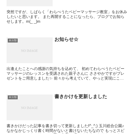
突然ですが、しばらく「わらべうたベビーマッサージ教室」をお休み
したいと思います。 また再開することになったら、ブログでお知ら
せします。m(_ _)m
お知らせ☆
未分類
出逢えたことへの感謝の気持ちを込めて、 初めてわらべうたベビー
マッサージのレッスンを受講された親子さんに ささやかですがプレ
ゼントをご用意しました✨ 前々から考えていて、やっと実現にこぎ
つけました！ 今まで受講された...
書きかけを更新しました
未分類
書きかけだった記事を書き切って更新しましたf^_^;) 玉川総合公園♪
なかなかじっくり書く時間がないと書けないたちなので もっとスピ