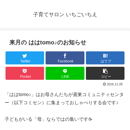
子育てサロン いちごいちえ
来月の ははtomo♪ のお知らせ
Twitter
Facebook
はてブ
Pocket
LINE
コピー
2016.11.28
「ははtomo♪」はお母さんたちが鳶巣コミュニティセンタ
ー（以下コミセン）に集まっておしゃべりする会です♪
子どもがいる「母」ならではの集いです☕️