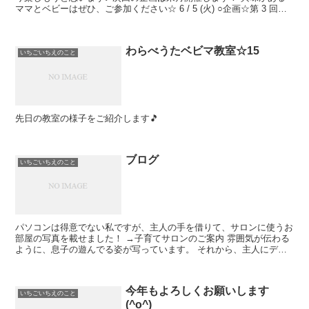
ママとベビーはぜひ、ご参加ください☆ 6 / 5 (火) ○企画☆第 3 回
「ダンボールハウスを作ろう♪」 ...
わらべうたベビマ教室☆15
いちごいちえのこと
先日の教室の様子をご紹介します🎵
ブログ
いちごいちえのこと
パソコンは得意でない私ですが、主人の手を借りて、サロンに使うお
部屋の写真を載せました！ →子育てサロンのご案内 雰囲気が伝わる
ように、息子の遊んでる姿が写っています。 それから、主人にデザ
インに手を加えてもらいました。 ...
今年もよろしくお願いします
いちごいちえのこと
(^o^)