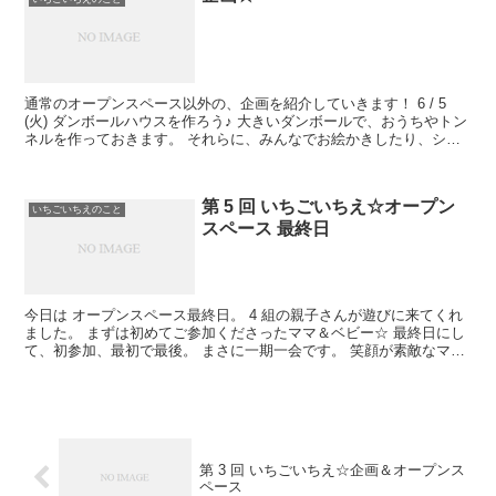
通常のオープンスペース以外の、企画を紹介していきます！ 6 / 5
(火) ダンボールハウスを作ろう♪ 大きいダンボールで、おうちやトン
ネルを作っておきます。 それらに、みんなでお絵かきしたり、シー
ルを貼ったり！ いっぱい飾り付け...
第 5 回 いちごいちえ☆オープン
いちごいちえのこと
スペース 最終日
今日は オープンスペース最終日。 4 組の親子さんが遊びに来てくれ
ました。 まずは初めてご参加くださったママ＆ベビー☆ 最終日にし
て、初参加、最初で最後。 まさに一期一会です。 笑顔が素敵なママ
の遺伝子を、しっかり受け継いだベビーくん...
第 3 回 いちごいちえ☆企画＆オープンス
ペース