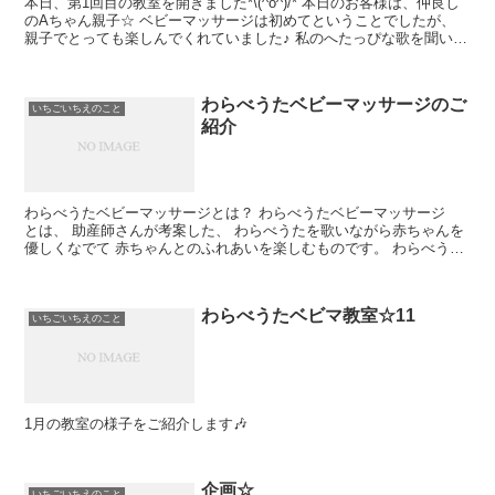
本日、第1回目の教室を開きました*\(^o^)/* 本日のお客様は、仲良し
のAちゃん親子☆ ベビーマッサージは初めてということでしたが、
親子でとっても楽しんでくれていました♪ 私のへたっぴな歌を聞い
て、ニコッと笑ってくれた弟くん...
わらべうたベビーマッサージのご
いちごいちえのこと
紹介
わらべうたベビーマッサージとは？ わらべうたベビーマッサージ
とは、 助産師さんが考案した、 わらべうたを歌いながら赤ちゃんを
優しくなでて 赤ちゃんとのふれあいを楽しむものです。 わらべうた
の心地よいメロデ...
わらべうたベビマ教室☆11
いちごいちえのこと
1月の教室の様子をご紹介します🎶
企画☆
いちごいちえのこと