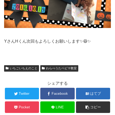
YさんHくん次回もよろしくお願いします✨😆✨
いちごいちえのこと
わらべうたベビマ教室
シェアする
Twitter
Facebook
はてブ
Pocket
LINE
コピー