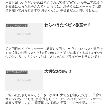
本日お越しいただいたのは初めてのお客様*\(^o^)/* ハルモニア広場で
お友達になった親子さんです☆ ママは、息子くんにとーーっても愛
情を注いでおられます♡ 息子くんは、幸せ者だぁと思いました
（*^_^*） ...
わらべうたベビマ教室☆２
いちごいちえのこと
第２回目のベビーマッサージ教室♪ 今回も、仲良しのＡちゃん親子で
す☆ 2歳のお兄ちゃんと8カ月の弟くんが遊びに来てくれました(^o^)
今のところ いちごいちえは、Ａちゃんのプライベートサロンです
(笑) 一人...
大切なお知らせ
いちごいちえのこと
ご覧いただきありがとうございます🍀 大切なお知らせです。 子育て
サロンいちごいちえ は 今月をもって、わらべうたベビーマッサージ
教室を卒業します。 保育園での勤務と子育て中心の生活の中で、自
分のやりたい事、大切にした...