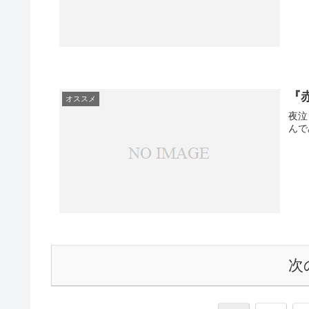
『
オススメ
夜泣き
次