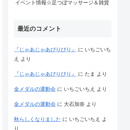
イベント情報☆足つぼマッサージ＆雑貨
最近のコメント
『じゃあじゃあびりびり』
に
いちごいち
え
より
『じゃあじゃあびりびり』
に
たま
より
金メダルの運動会
に
いちごいちえ
より
金メダルの運動会
に
大石加奈
より
秋らしくなりました
に
いちごいちえ
よ
り