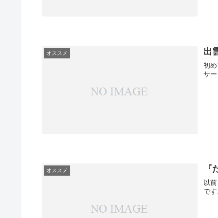
出
オススメ
初め
サー
『
オススメ
以前