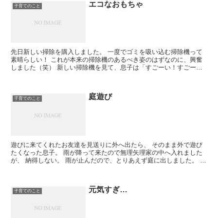
エコなおもちゃ
子育てのこと
先日新しい掃除を購入しました。 一度でゴミを吸い込む掃除機って
素晴らしい！ これが本来の掃除機のあるべき姿のはずなのに、興奮
しました（笑） 新しい掃除機を見て、息子は「すごーい！すごー
い！」を連発。 普段いかに私が「すごーい！」と言...
庭遊び
子育てのこと
遊びに来てくれたお友達を見送りに外へ出たら、 そのまま外で遊び
たくなった息子。 雨が降って来たので無理矢理家の中へ入れました
が、 納得しない。 雨が止んだので、とりあえず庭に出しました。 す
ると、 鉢植えの腐葉土をせっせと運んで...
元気すぎ…
子育てのこと