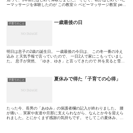
ーマッサージを体験したのが この教室☆ ベビーマッサージ教室 petit
pied（プチピエ) →ブロ...
一歳最後の日
子育てのこと
明日は息子の2歳の誕生日。 一歳最後の今日は、 この冬一番の冷え
込み と天気予報で言っていたので、 一日2人で家にこもっていまし
た。 息子が突然、「ゆき、ゆき」と言ってきたので 外を見ると雪
が。 急いでジャンパーを着て、 い...
夏休みで得た「子育ての心得」
子育てのこと
たった今、長男の「あゆみ」の保護者欄の記入が終わりました。 腰
が痛い… 実家や友達や旦那に支えられながら、なんとか今を迎えら
れました。とにかくまず感謝の気持ちです。 そしてこの夏休み、親
としての心得を実感しました。 ...