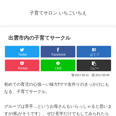
子育てサロン いちごいちえ
出雲市内の子育てサークル
Twitter
Facebook
はてブ
Pocket
LINE
コピー
2017.08.31
2017.05.06
初めての育児の心強～い味方❗️ママ友作りのきっかけにも
なる、子育てサークル。
グループは苦手…というお母さんもいらっしゃると思いま
すが(私がそうです）、ぜひ見学だけでもしてみられたら