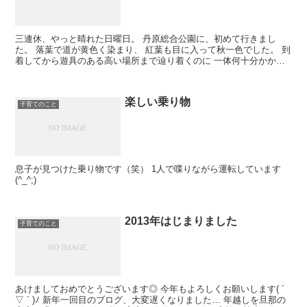
三連休、やっと晴れた日曜日。 丹原総合公園に、初めて行きまし
た。 落葉で道が黄色く染まり、 紅葉も目に入って秋一色でした。 到
着してから遊具のある高い場所まで辿り着くのに 一体何十分かかっ
たことか。 坂道を登っては逆走。 を繰り...
楽しい乗り物
子育てのこと
息子が見つけた乗り物です（笑） 1人で喋りながら運転しています
(^_^;)
2013年はじまりました
子育てのこと
あけましておめでとうございます◎ 今年もよろしくお願いします( ´
▽ ` )ﾉ 新年一回目のブログ、大変遅くなりました… 年越しを旦那の