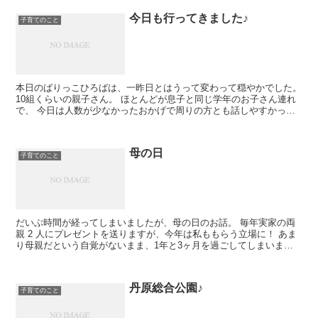
今日も行ってきました♪
子育てのこと
本日のばりっこひろばは、一昨日とはうって変わって穏やかでした。
10組くらいの親子さん。 ほとんどが息子と同じ学年のお子さん連れ
で、 今日は人数が少なかったおかげで周りの方とも話しやすかった
です。 お友達になれそうな感じのママもいて...
母の日
子育てのこと
だいぶ時間が経ってしまいましたが、母の日のお話。 毎年実家の両
親 2 人にプレゼントを送りますが、今年は私ももらう立場に！ あま
り母親だという自覚がないまま、1年と3ヶ月を過ごしてしまいまし
た。 最近は息子を何かと後回しに考えてるし、...
丹原総合公園♪
子育てのこと