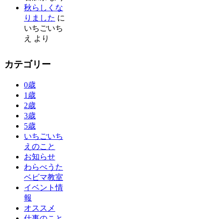
秋らしくな
りました
に
いちごいち
え
より
カテゴリー
0歳
1歳
2歳
3歳
5歳
いちごいち
えのこと
お知らせ
わらべうた
ベビマ教室
イベント情
報
オススメ
仕事のこと