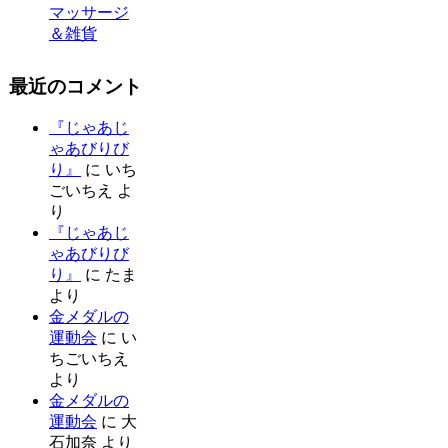
マッサージ
＆雑貨
最近のコメント
『じゃあじ
ゃあびりび
り』
に
いち
ごいちえ
よ
り
『じゃあじ
ゃあびりび
り』
に
たま
より
金メダルの
運動会
に
い
ちごいちえ
より
金メダルの
運動会
に
大
石加奈
より