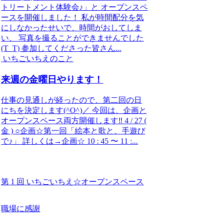
トリートメント体験会♪」と オープンスペ
ースを開催しました！ 私が時間配分を気
にしなかったせいで、時間がおしてしま
い、 写真を撮ることができませんでした
(T_T) 参加してくださった皆さん...
いちごいちえのこと
来週の金曜日やります！
仕事の見通しが経ったので、第二回の日
にちを決定します(^O^)／ 今回は、企画と
オープンスペース両方開催します‼ 4 / 27 (
金 ) ○企画☆第一回「絵本と歌と、手遊び
で♪」 詳しくは→企画☆ 10 : 45 〜 11 :...
第 1 回 いちごいちえ☆オープンスペース
職場に感謝