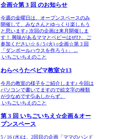
企画☆第 3 回 のお知らせ
今週の金曜日は、オープンスペースのみ
開催して、みなさんとゆっくり楽しもう
と思います♪ 次回の企画は来月開催しま
す！ 興味があるママとベビーはぜひ、ご
参加ください☆ 6 / 5 (火) ○企画☆第 3 回
「ダンボールハウスを作ろう♪」 ...
いちごいちえのこと
わらべうたベビマ教室☆13
今月の教室の様子をご紹介します♪ 今回は
パソコンで書いてますので絵文字の種類
が少なめです💦あしからず。
いちごいちえのこと
第 3 回 いちごいちえ☆企画＆オー
プンスペース
5 / 16 (水)は、2回目の企画「ママのハンド