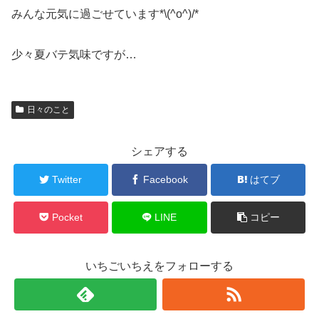
みんな元気に過ごせています*\(^o^)/*
少々夏バテ気味ですが…
日々のこと
シェアする
Twitter
Facebook
はてブ
Pocket
LINE
コピー
いちごいちえをフォローする