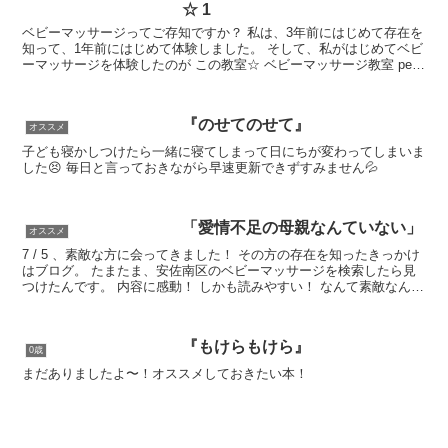
☆ 1
ベビーマッサージってご存知ですか？ 私は、3年前にはじめて存在を
知って、1年前にはじめて体験しました。 そして、私がはじめてベビ
ーマッサージを体験したのが この教室☆ ベビーマッサージ教室 petit
pied（プチピエ) →ブロ...
『のせてのせて』
オススメ
子ども寝かしつけたら一緒に寝てしまって日にちが変わってしまいま
した😣 毎日と言っておきながら早速更新できずすみません💦
「愛情不足の母親なんていない」
オススメ
7 / 5 、素敵な方に会ってきました！ その方の存在を知ったきっかけ
はブログ。 たまたま、安佐南区のベビーマッサージを検索したら見
つけたんです。 内容に感動！ しかも読みやすい！ なんて素敵なん
だ！ 会いたい！ 引っ越すまで...
『もけらもけら』
0歳
まだありましたよ〜！オススメしておきたい本！