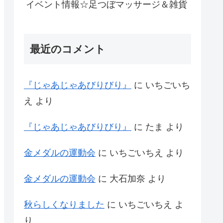
イベント情報☆足つぼマッサージ＆雑貨
最近のコメント
『じゃあじゃあびりびり』
に
いちごいち
え
より
『じゃあじゃあびりびり』
に
たま
より
金メダルの運動会
に
いちごいちえ
より
金メダルの運動会
に
大石加奈
より
秋らしくなりました
に
いちごいちえ
よ
り