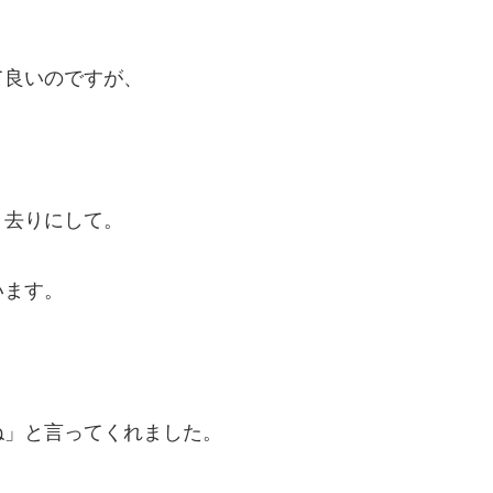
て良いのですが、
。
き去りにして。
います。
ね」と言ってくれました。