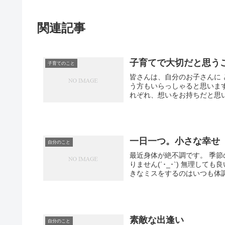
関連記事
子育てで大切だと思う
子育てのこと
皆さんは、自分のお子さんに どんな風に育
う方もいらっしゃると思います
一日一つ。小さな幸せ
自分のこと
最近身体が絶不調です。 季節の変わり目は毎回体調を崩すので 仕方がない、と割り切るしかあ
りません(´･_･`) 無理しても良いことないし。 無理やり食器洗っても割るし。 仕事してる頃、大
きなミスをするのはいつも体調
素敵な出逢い
自分のこと