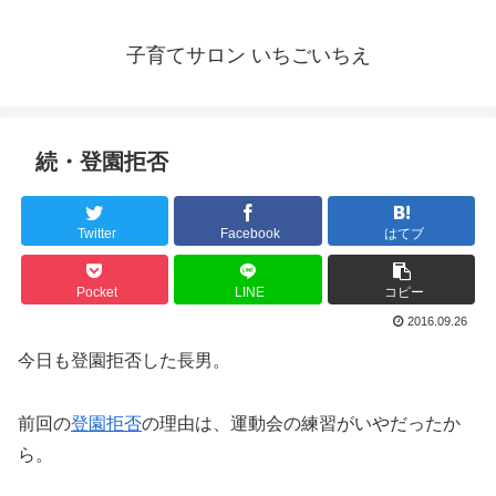
子育てサロン いちごいちえ
続・登園拒否
Twitter
Facebook
はてブ
Pocket
LINE
コピー
2016.09.26
今日も登園拒否した長男。
前回の
登園拒否
の理由は、運動会の練習がいやだったか
ら。