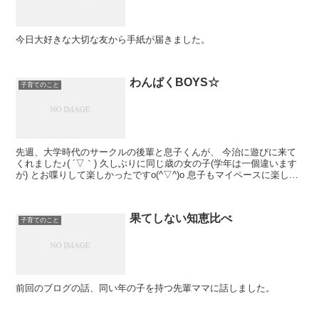
今日大好きな大切な友から手紙が届きました。
わんぱくBOYS☆
子育てのこと
先週、大学時代のサークルの後輩と息子くんが、 今治に遊びに来て
くれました♪( ´▽｀) 久しぶりに同じ歳の女の子(学年は一個違います
が) とお喋りして楽しかったですo(^▽^)o 息子もマイペースに楽しん
でいました☆ 息子同士、誕...
果てしない知恵比べ
子育てのこと
前回のブログの話、同い年の子を持つ先輩ママに話しました。