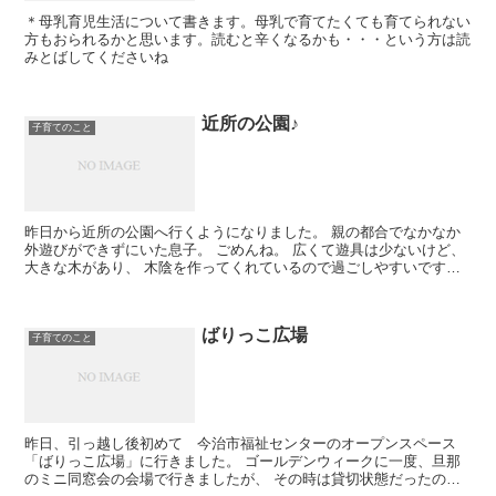
＊母乳育児生活について書きます。母乳で育てたくても育てられない
方もおられるかと思います。読むと辛くなるかも・・・という方は読
みとばしてくださいね
近所の公園♪
子育てのこと
昨日から近所の公園へ行くようになりました。 親の都合でなかなか
外遊びができずにいた息子。 ごめんね。 広くて遊具は少ないけど、
大きな木があり、 木陰を作ってくれているので過ごしやすいです。
私達以外に、昨日は少しの間、2組いましたが...
ばりっこ広場
子育てのこと
昨日、引っ越し後初めて 今治市福祉センターのオープンスペース
「ばりっこ広場」に行きました。 ゴールデンウィークに一度、旦那
のミニ同窓会の会場で行きましたが、 その時は貸切状態だったの