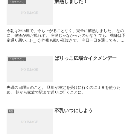
解熱しました！
子育てのこと
今朝は36.5度で、今も上がることなく、完全に解熱しました。 なの
に、発疹が未だ現れず。 突発じゃなかったのかな？ でも、機嫌は予
定通り悪い…(~_~;) 昨夜も酷い夜泣きで、 今日一日を通しても、機
嫌が悪い時間が長かったです。 ...
ばりっこ広場☆イクメンデー
子育てのこと
先週の日曜日のこと。 旦那が検定を受けに行くのにＪＲを使うた
め、 朝から家族で駅まで送りに行くことに。
卒乳いつにしよう
1歳