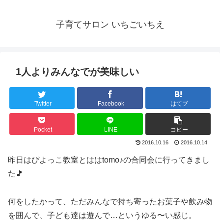
子育てサロン いちごいちえ
1人よりみんなでが美味しい
Twitter
Facebook
はてブ
Pocket
LINE
コピー
2016.10.16
2016.10.14
昨日はぴよっこ教室とははtomo♪の合同会に行ってきまし
た🎵
何をしたかって、ただみんなで持ち寄ったお菓子や飲み物
を囲んで、子ども達は遊んで…というゆる〜い感じ。