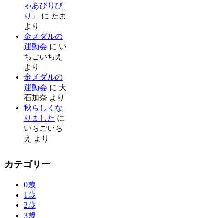
ゃあびりび
り』
に
たま
より
金メダルの
運動会
に
い
ちごいちえ
より
金メダルの
運動会
に
大
石加奈
より
秋らしくな
りました
に
いちごいち
え
より
カテゴリー
0歳
1歳
2歳
3歳