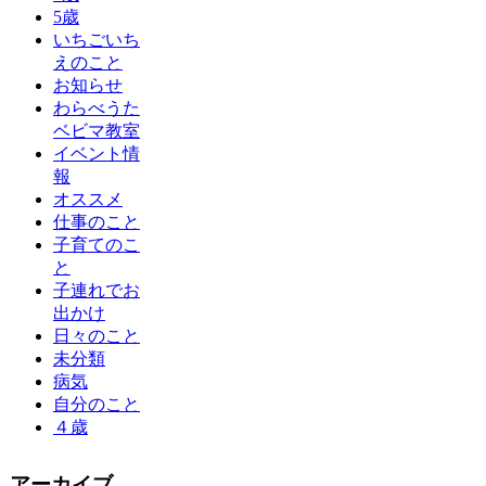
5歳
いちごいち
えのこと
お知らせ
わらべうた
ベビマ教室
イベント情
報
オススメ
仕事のこと
子育てのこ
と
子連れでお
出かけ
日々のこと
未分類
病気
自分のこと
４歳
アーカイブ