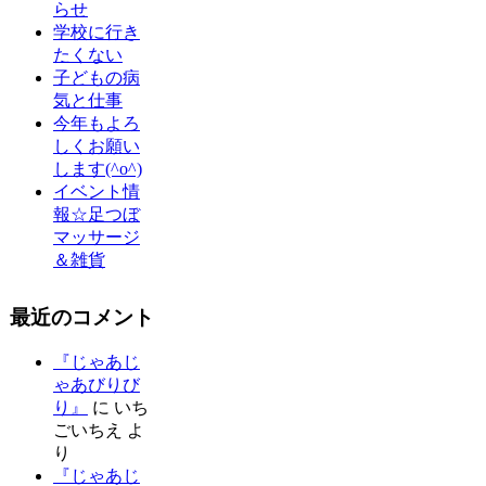
らせ
学校に行き
たくない
子どもの病
気と仕事
今年もよろ
しくお願い
します(^o^)
イベント情
報☆足つぼ
マッサージ
＆雑貨
最近のコメント
『じゃあじ
ゃあびりび
り』
に
いち
ごいちえ
よ
り
『じゃあじ