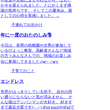
や友達や旦那に支えられながら、なんと
か今を迎えられました。とにかくまず感
謝の気持ちです。 そしてこの夏休み、親
としての心得を実感しました。 ...
子連れでお出かけ
年に一度のおたのしみ🎅
今日は、長男の幼稚園や次男が参加して
いるぴよっこ教室、高齢者さんなど地域
の方々みんなさんでの、地域のお楽しみ
会に参加してきました♪(๑ᴖ◡ᴖ๑)♪
子育てのこと
エンドレス
意思がはっきりしている息子。 自分の思
い通りにならないと気が済みません。 そ
んな彼はアンパンマンが大好き。 好きす
ぎて最近大変です(~_~;) iPod touchやiPadで