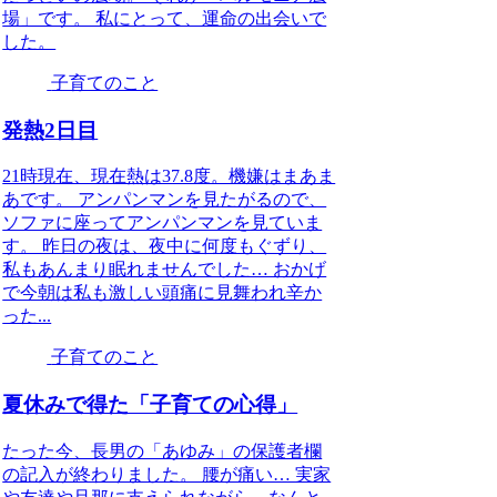
場」です。 私にとって、運命の出会いで
した。
子育てのこと
発熱2日目
21時現在、現在熱は37.8度。機嫌はまあま
あです。 アンパンマンを見たがるので、
ソファに座ってアンパンマンを見ていま
す。 昨日の夜は、夜中に何度もぐずり、
私もあんまり眠れませんでした… おかげ
で今朝は私も激しい頭痛に見舞われ辛か
った...
子育てのこと
夏休みで得た「子育ての心得」
たった今、長男の「あゆみ」の保護者欄
の記入が終わりました。 腰が痛い… 実家