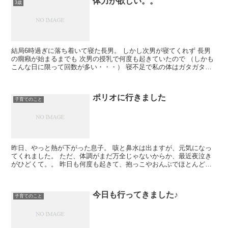
体力が欲しい。。
3歳
結局6時過ぎに落ち着いて寝た長男。 しかし次男が寝てくれず 長男
の癇癪が始まるまでも 次男の授乳で何度も起きていたので （しかも
こんな日に限って回数が多い・・・） 寝不足で私の体はガタガタで
す。
ポリオに行きました
子育てのこと
昨日、やっと熱が下がった息子。 咳と鼻水は出ますが、元気になっ
てくれました。 ただ、体調がまだ万全じゃないからか、最近夜泣き
がひどくて。。 昨日も何度も起きて、抱っこやおんぶでほとんど眠
れませんでした。 今日は仕事が休みだったから良...
今日も行ってきました♪
子育てのこと