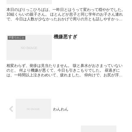
本日のばりっこひろばは、一昨日とはうって変わって穏やかでした。
10組くらいの親子さん。 ほとんどが息子と同じ学年のお子さん連れ
で、 今日は人数が少なかったおかげで周りの方とも話しやすかった
です。 お友達になれそうな感じのママもいて...
機嫌悪すぎ
子育てのこと
相変わらず、発疹は見当たりません。 咳と鼻水がおさまっていない
のと、 何より機嫌が悪くて、今日も引きこもりでした。 昼過ぎに
は、一時間以上泣きわめいて、疲れました。 仰向けで、お尻が浮く
ほど足をあげて勢いをつけ バン！バン！と足を...
わんわん