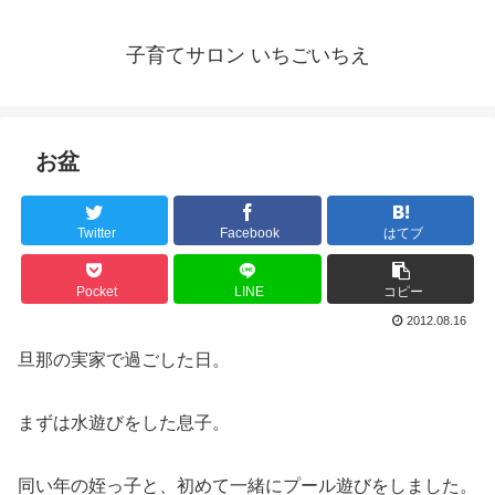
子育てサロン いちごいちえ
お盆
Twitter
Facebook
はてブ
Pocket
LINE
コピー
2012.08.16
旦那の実家で過ごした日。
まずは水遊びをした息子。
同い年の姪っ子と、初めて一緒にプール遊びをしました。