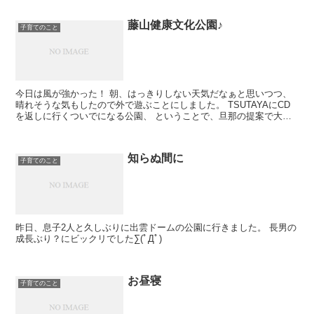
藤山健康文化公園♪
子育てのこと
今日は風が強かった！ 朝、はっきりしない天気だなぁと思いつつ、
晴れそうな気もしたので外で遊ぶことにしました。 TSUTAYAにCD
を返しに行くついでになる公園、 ということで、旦那の提案で大西
の公園に行きました。 朝のんびりして...
知らぬ間に
子育てのこと
昨日、息子2人と久しぶりに出雲ドームの公園に行きました。 長男の
成長ぶり？にビックリでした∑(ﾟДﾟ)
お昼寝
子育てのこと