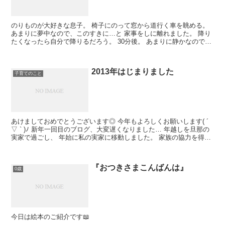
のりものが大好きな息子。 椅子にのって窓から道行く車を眺める。
あまりに夢中なので、このすきに…と 家事をしに離れました。 降り
たくなったら自分で降りるだろう。 30分後。 あまりに静かなので見
に行くと… しばらく眺...
2013年はじまりました
子育てのこと
あけましておめでとうございます◎ 今年もよろしくお願いします( ´
▽ ` )ﾉ 新年一回目のブログ、大変遅くなりました… 年越しを旦那の
実家で過ごし、 年始に私の実家に移動しました。 家族の協力を得
て、ゆっくり実家で過ごし、 ...
『おつきさまこんばんは』
0歳
今日は絵本のご紹介です📖