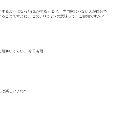
(気がする） DIY。 専門家じゃない人が自分で
棚とか色々作ったり直したりすることですよね。 この、DとIとYの意味って、ご存知ですか？
外に出ると涼しいを通り越して肌寒いくらい。 今日も雨…
のは楽しいよね〜