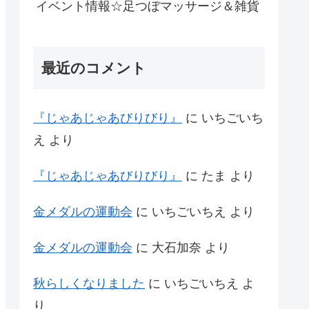
イベント情報☆足つぼマッサージ＆雑貨
最近のコメント
『じゃあじゃあびりびり』
に
いちごいち
え
より
『じゃあじゃあびりびり』
に
たま
より
金メダルの運動会
に
いちごいちえ
より
金メダルの運動会
に
大石加奈
より
秋らしくなりました
に
いちごいちえ
よ
り