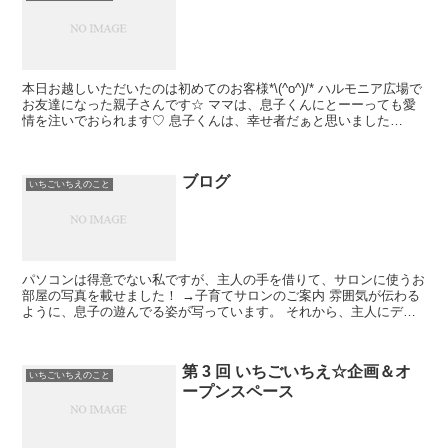
本日お越しいただいたのは初めてのお客様*\(^o^)/* ハルモニア広場で
お友達になった親子さんです☆ ママは、息子くんにとーーっても愛
情を注いでおられます♡ 息子くんは、幸せ者だぁと思いました
（*^_^*） ...
ブログ
いちごいちえのこと
パソコンは得意でない私ですが、主人の手を借りて、サロンに使うお
部屋の写真を載せました！ →子育てサロンのご案内 雰囲気が伝わる
ように、息子の遊んでる姿が写っています。 それから、主人にデザ
インに手を加えてもらいました。 ...
第 3 回 いちごいちえ☆企画＆オ
いちごいちえのこと
ープンスペース