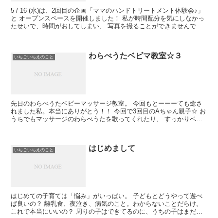
5 / 16 (水)は、2回目の企画「ママのハンドトリートメント体験会♪」
と オープンスペースを開催しました！ 私が時間配分を気にしなかっ
たせいで、時間がおしてしまい、 写真を撮ることができませんでし
た(T_T) 参加してくださった皆さん...
わらべうたベビマ教室☆３
いちごいちえのこと
先日のわらべうたベビーマッサージ教室。 今回もとーーーても癒さ
れました私。本当にありがとう！！ 今回で3回目のAちゃん親子☆ お
うちでもマッサージのわらべうたを歌ってくれたり、 すっかりベテ
ランです(^o^) ...
はじめまして
いちごいちえのこと
はじめての子育ては「悩み」がいっぱい。 子どもとどうやって遊べ
ば良いの？ 離乳食、夜泣き、病気のこと。わからないことだらけ。
これで本当にいいの？ 周りの子はできてるのに、うちの子はまだで