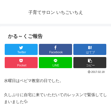
子育てサロン いちごいちえ
かる～くご報告
Twitter
Facebook
はてブ
Pocket
LINE
コピー
2017.02.18
水曜日はベビマ教室の日でした。
久しぶりに自宅に来ていただいてのレッスンで緊張してし
まいました💦