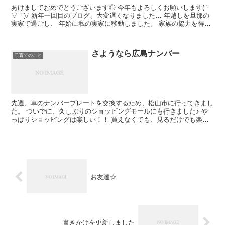
あけましておめでとうございます◎ 今年もよろしくお願いします( ´
▽ ` )ﾉ 新年一回目のブログ、大変遅くなりました… 年越しを旦那の
実家で過ごし、 年始に私の実家に移動しました。 家族の協力を得
て、ゆっくり実家で過ごし、 ...
さようなら広島ナンバー
子育てのこと
先週、車のナンバープレートを交換するため、松山市に行ってきまし
た。 ついでに、久しぶりのショッピングモールにも行きました♪ や
っぱりショッピングは楽しい！！ 買えなくても、見るだけでも楽し
い！！ でも本当は買いたい… お子様ラン...
お友達☆
書きかけを更新しました